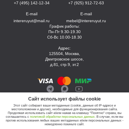
+7 (495) 142-12-34
+7 (925) 912-72-63
E-mail
E-mail
intereruyut@mail.ru
mebel@intereruyut.ru
График работы:
Пн-Пт 9.30-19.30
Сб-Вс 10.00-18.30
Адрес:
125504, Москва,
Дмитровское шоссе,
д.81, стр.9, эт.2
Сайт использует файлы cookie
Этот сайт собирает ваши метаданные (cookie, данные об IP-адресе и
местоположении и другие), необходимые для функционирования сайта.
Продолжая использовать сайт и/или нажав на клавишу "Понятно" справа, вы
соглашаетесь с
политикой обработки персональных данных
. В случае, если вы
против использования любых ваших метаданных и/или персональных данных -
© 2026, Компания «Интерьер Уют»
немедленно покиньте сайт.
Политика обработки персональных данных