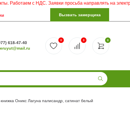
ем с НДС. Заявки просьба направлять на электронную почт
Вызвать замерщика
ии
0
0
0
977) 618-47-40
reruyut@mail.ru
-книжка Оникс Лагуна палисандр, сатинат белый