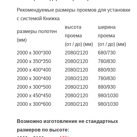
Рекомендуемые размеры проемов для установки
с системой Книжка
высота
ширина
размеры полотен
проема
проема
(мм)
(от / до) (мм)
(от / до) (мм)
2000 х 300*300
2080/2120
680/730
2000 х 350*350
2080/2120
780/830
2000 х 400*400
2080/2120
880/930
2000 х 300*400
2080/2120
780/830
2000 х 300*500
2080/2120
880/930
2000 х 450*450
2080/2120
980/1030
2000 х 300*600
2080/2120
980/1030
Возможно изготовление не стандартных
размеров по высоте: