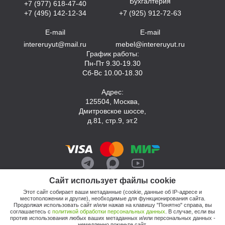
Бухгалтерия
+7 (977) 618-47-40
+7 (495) 142-12-34
+7 (925) 912-72-63
E-mail
E-mail
intereruyut@mail.ru
mebel@intereruyut.ru
График работы:
Пн-Пт 9.30-19.30
Сб-Вс 10.00-18.30
Адрес:
125504, Москва,
Дмитровское шоссе,
д.81, стр.9, эт.2
Сайт использует файлы cookie
Этот сайт собирает ваши метаданные (cookie, данные об IP-адресе и
местоположении и другие), необходимые для функционирования сайта.
Продолжая использовать сайт и/или нажав на клавишу "Понятно" справа, вы
соглашаетесь с
политикой обработки персональных данных
. В случае, если вы
против использования любых ваших метаданных и/или персональных данных -
© 2026, Компания «Интерьер Уют»
немедленно покиньте сайт.