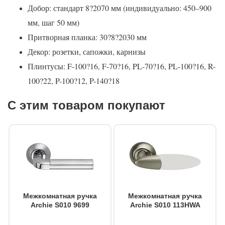
Добор: стандарт 8?2070 мм (индивидуально: 450–900
мм, шаг 50 мм)
Притворная планка: 30?8?2030 мм
Декор: розетки, сапожки, карнизы
Плинтусы: F-100?16, F-70?16, PL-70?16, PL-100?16, R-
100?22, P-100?12, P-140?18
С этим товаром покупают
Межкомнатная ручка
Межкомнатная ручка
Archie S010 9699
Archie S010 113HWA