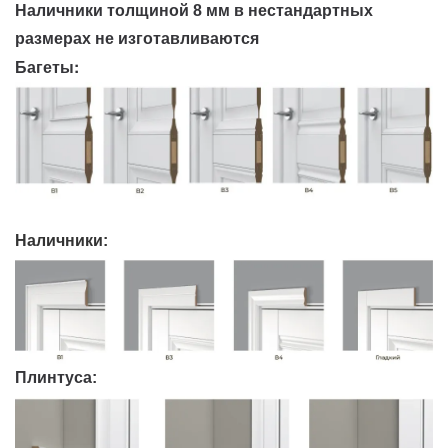
Наличники толщиной 8 мм в нестандартных
размерах не изготавливаются
Багеты:
Наличники:
Плинтуса: