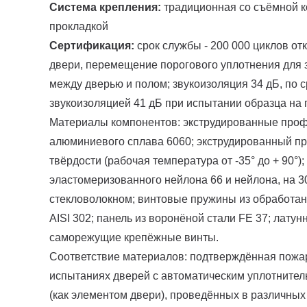
Система крепления:
традиционная со съёмной к
прокладкой
Сертификация:
срок службы - 200 000 циклов о
двери, перемещение порогового уплотнения для 
между дверью и полом; звукоизоляция 34 дБ, по
звукоизоляцией 41 дБ при испытании образца на
Материалы компонентов: экструдированные проф
алюминиевого сплава 6060; экструдированный 
твёрдости (рабочая температура от -35° до + 90°)
эластомеризованного нейлона 66 и нейлона, на 
стекловолокном; винтовые пружины из обработа
AISI 302; панель из воронёной стали FE 37; лату
саморежущие крепёжные винты.
Соответствие материалов: подтверждённая пожа
испытаниях дверей с автоматическим уплотните
(как элементом двери), проведённых в различны