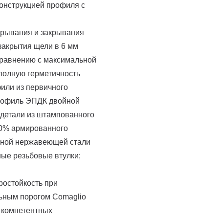
онструкцией профиля с
ткрывания и закрывания
закрытия щели в 6 мм
 сравнению с максимальной
 полную герметичность
или из первичного
профиль ЭПДК двойной
; детали из штампованного
30% армированного
нной нержавеющей стали
нные резьбовые втулки;
ростойкость при
льным порогом Comaglio
х компетентных