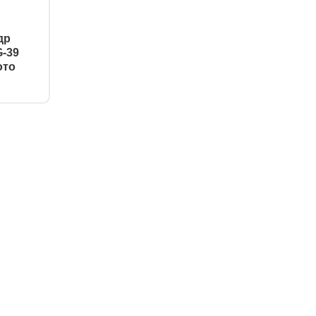
др
G-39
ото