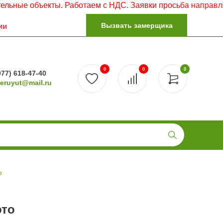
объекты. Работаем с НДС. Заявки просьба направлять на э
Вызвать замерщика
ии
0
0
0
977) 618-47-40
reruyut@mail.ru
o
ото