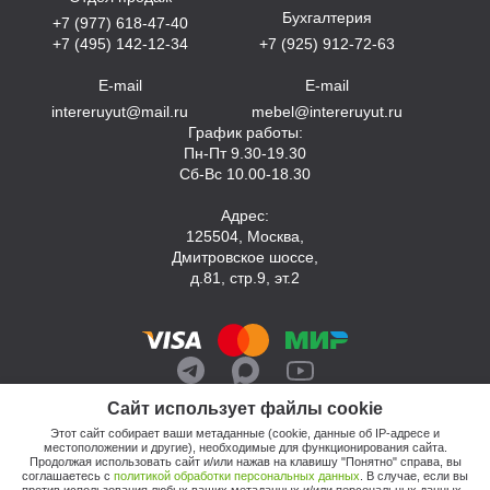
Бухгалтерия
+7 (977) 618-47-40
+7 (495) 142-12-34
+7 (925) 912-72-63
E-mail
E-mail
intereruyut@mail.ru
mebel@intereruyut.ru
График работы:
Пн-Пт 9.30-19.30
Сб-Вс 10.00-18.30
Адрес:
125504, Москва,
Дмитровское шоссе,
д.81, стр.9, эт.2
Сайт использует файлы cookie
Этот сайт собирает ваши метаданные (cookie, данные об IP-адресе и
местоположении и другие), необходимые для функционирования сайта.
Продолжая использовать сайт и/или нажав на клавишу "Понятно" справа, вы
соглашаетесь с
политикой обработки персональных данных
. В случае, если вы