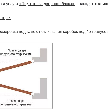
тся услуга
«Подготовка дверного блока»:
подходят
только
п
яторе.
резеровка под замок, петли, запил коробок под 45 градусов