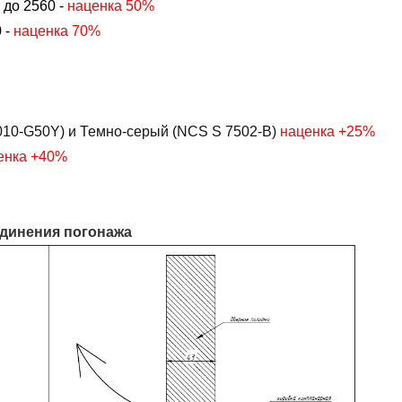
 до 2560 -
наценка 50%
 -
наценка 70%
10-G50Y) и Темно-серый (NCS S 7502-B)
наценка +25%
енка +40%
единения погонажа