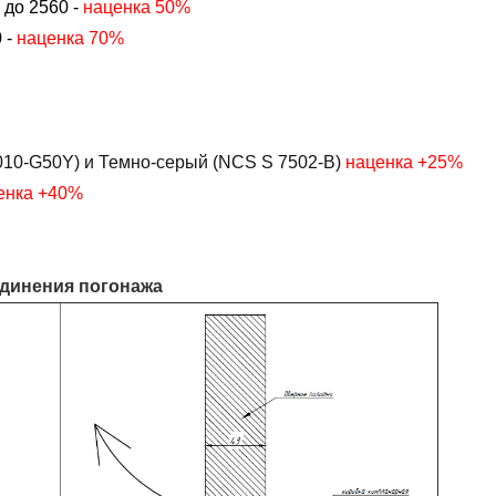
 до 2560 -
наценка 50%
 -
наценка 70%
10-G50Y) и Темно-серый (NCS S 7502-B)
наценка +25%
енка +40%
единения погонажа