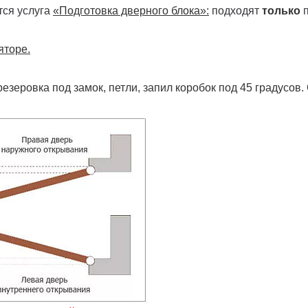
тся услуга
«Подготовка дверного блока»:
подходят
только
п
яторе.
резеровка под замок, петли, запил коробок под 45 градусов