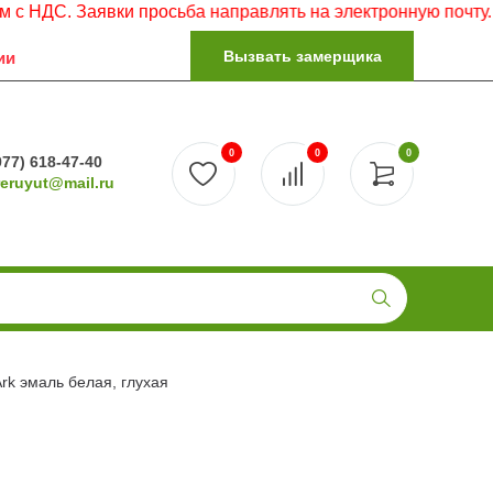
 Заявки просьба направлять на электронную почту.
Вызвать замерщика
ии
0
0
0
977) 618-47-40
reruyut@mail.ru
Ark эмаль белая, глухая