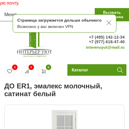
очту.
Вызвать
Меню
замерщика
Страница загружается дольше обычного
Возможно у вас включен VPN
+7 (495) 142-12-34
+7 (977) 618-47-40
intereruyut@mail.ru
0
0
0
Каталог
ДО ЕR1, эмалекс молочный,
сатинат белый