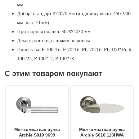
мм
Добор: стандарт 8?2070 мм (индивидуально: 450–900
мм, шаг 50 мм)
Притворная планка: 30?8?2030 мм
Декор: розетки, сапожки, карнизы
Плинтусы: F-100?16, F-70?16, PL-70?16, PL-100?16, R-
100?22, P-100?12, P-140?18
С этим товаром покупают
Межкомнатная ручка
Межкомнатная ручка
Archie S010 9699
Archie S010 113HWA