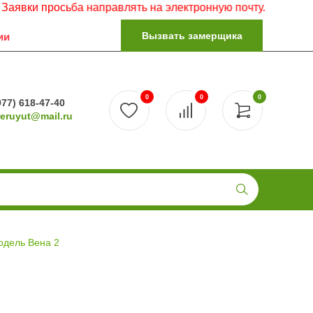
 просьба направлять на электронную почту.
Вызвать замерщика
ии
0
0
0
977) 618-47-40
reruyut@mail.ru
одель Вена 2