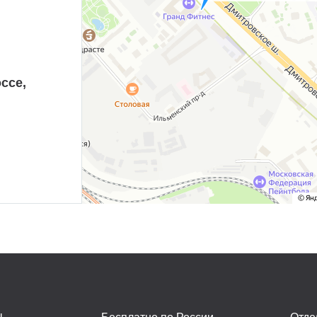
ссе,
ы