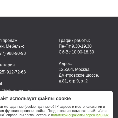
л продаж
График работы:
ни, Мебель»:
Пн-Пт 9.30-19.30
Сб-Вс 10.00-18.30
77) 988-90-93
Адрес:
алтерия
125504, Москва,
25) 912-72-63
Дмитровское шоссе,
д.81, стр.9, эт.2
il
@intereruyut.ru
айт использует файлы cookie
ши метаданные (cookie, данные об IP-адресе и местоположении и
для функционирования сайта. Продолжая использовать сайт и/или
но" справа, вы соглашаетесь с
политикой обработки персональных