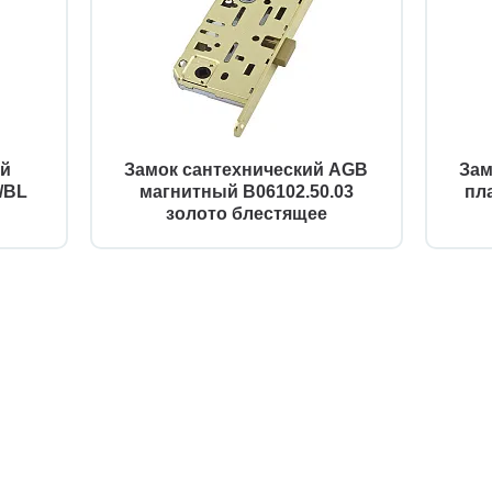
ий
Замок сантехнический AGB
Зам
/BL
магнитный B06102.50.03
пл
золото блестящее