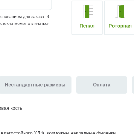
снованием для заказа. В
 стекла может отличаться
Пенал
Роторная
Нестандартные размеры
Оплата
овая кость
з влагостойкого ХДФ, возможны накладные филенки