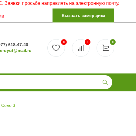
и просьба направлять на электронную почту.
Вызвать замерщика
ии
0
0
0
977) 618-47-40
reruyut@mail.ru
 Соло 3