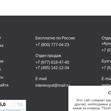
ы
Бесплатно по России
Отде
«Кух
+7 (800) 777-04-23
ка
+7 (9
а
Отдел продаж
Бухг
ия
+7 (977) 618-47-40
+7 (495) 142-12-34
+7 (9
ы
ты
E-mail
E-ma
сайта
intereruyut@mail.ru
mebel
С
Этот сайт собирает ва
другие), необходимые 
нажав на клавишу "Понят