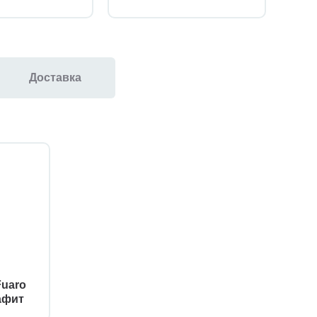
Доставка
Fuaro
афит