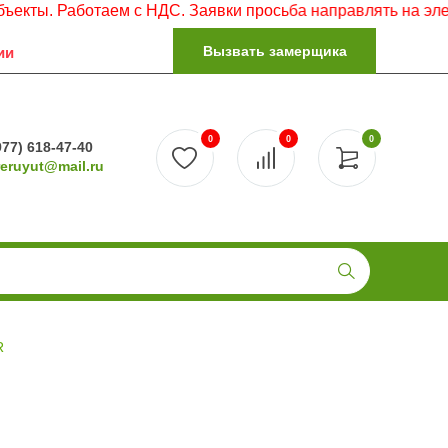
 Работаем с НДС. Заявки просьба направлять на электронн
Вызвать замерщика
ии
0
0
0
977) 618-47-40
reruyut@mail.ru
R