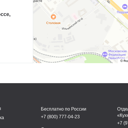
ссе,
ы
Бесплатно по России
Отде
«Кух
+7 (800) 777-04-23
ка
+7 (9
а