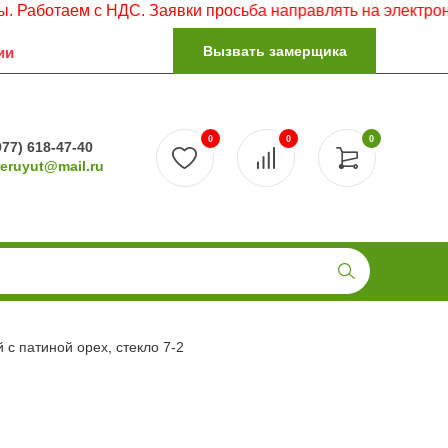
ем с НДС. Заявки просьба направлять на электронную почт
Вызвать замерщика
ии
0
0
0
977) 618-47-40
reruyut@mail.ru
с патиной орех, стекло 7-2