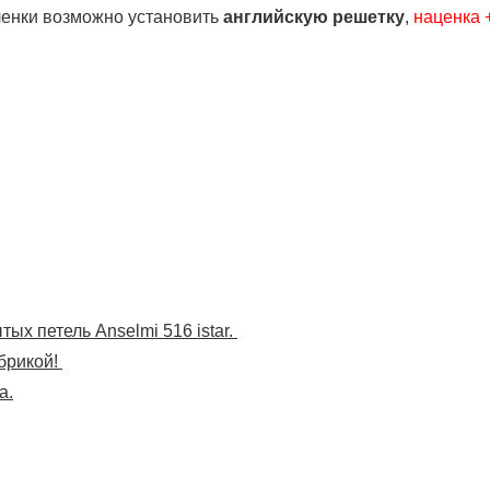
ленки возможно установить
английскую решетку
,
наценка
ых петель Anselmi 516 istar.
брикой!
а.