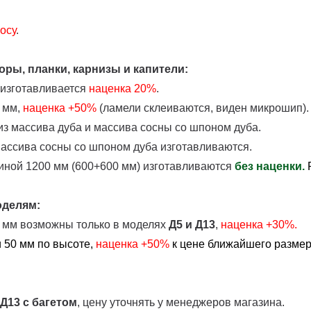
осу
.
ры, планки, карнизы и капители:
 изготавливается
наценка
20%
.
 мм,
наценка +50%
(ламели склеиваются, виден микрошип).
з массива дуба и массива сосны со шпоном дуба.
массива сосны со шпоном дуба изготавливаются.
иной 1200 мм (600+600 мм) изготавливаются
без наценки.
оделям:
0 мм возможны только в моделях
Д5 и Д13
,
наценка +30%.
 50 мм по высоте,
наценка
+50%
к цене ближайшего размера
 Д13
с багетом
, цену уточнять у менеджеров магазина.