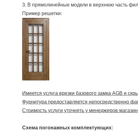
3. В прямолинейные модели в верхнюю часть фи
Пример решетки:
Имеется услуга врезки базового замка AGB и скрыт
Фурнитура предоставляется непосредственно фа
Стоимость услуги уточнять у менеджеров магазин
Схема погонажных комплектующих: