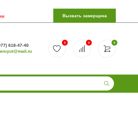
Вызвать замерщика
ии
0
0
0
977) 618-47-40
reruyut@mail.ru