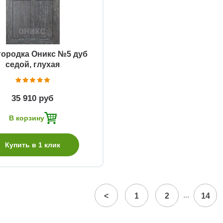
городка Оникс №5 дуб
седой, глухая
35 910 руб
В корзину
Купить в 1 клик
...
<
1
2
14