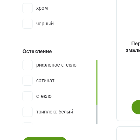
хром
черный
Пе
эмаль
Остекление
рифленое стекло
сатинат
стекло
триплекс белый
триплекс зеркало