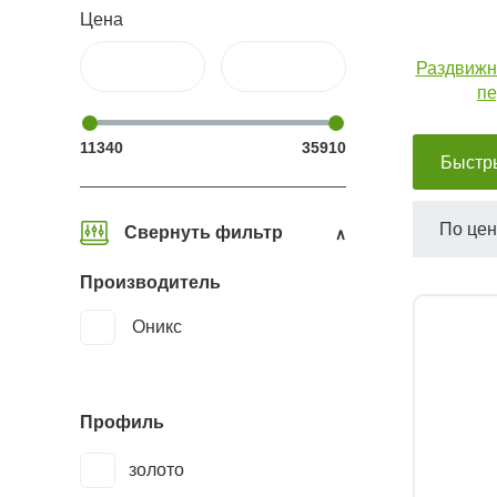
Цена
Раздвиж
пе
11340
35910
Быстр
По це
Свернуть фильтр
Производитель
Оникс
Профиль
золото