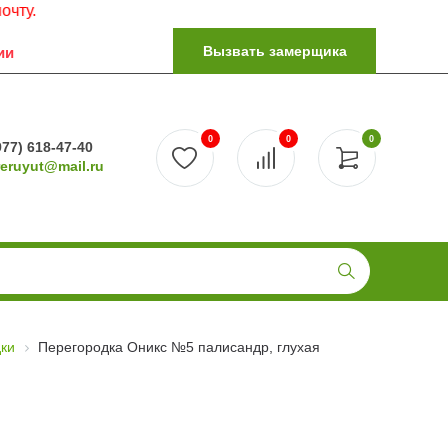
Вызвать замерщика
ии
0
0
0
977) 618-47-40
reruyut@mail.ru
ки
Перегородка Оникс №5 палисандр, глухая