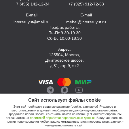
+7 (495) 142-12-34
+7 (925) 912-72-63
E-mail
E-mail
intereruyut@mail.ru
mebel@intereruyut.ru
График работы:
Пн-Пт 9.30-19.30
Сб-Вс 10.00-18.30
Адрес:
125504, Москва,
Дмитровское шоссе,
д.81, стр.9, эт.2
Сайт использует файлы cookie
Этот сайт собирает ваши метаданные (cookie, данные об IP-адресе и
местоположении и другие), необходимые для функционирования сайта.
Продолжая использовать сайт и/или нажав на клавишу "Понятно" справа, вы
соглашаетесь с
политикой обработки персональных данных
. В случае, если вы
против использования любых ваших метаданных и/или персональных данных -
© 2026, Компания «Интерьер Уют»
немедленно покиньте сайт.