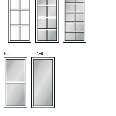
№8 №9