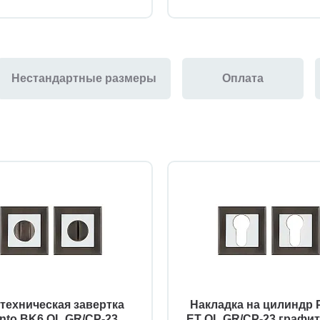
Нестандартные размеры
Оплата
техническая завертка
Накладка на цилиндр 
nto BK6 QL GR/CP-23
ET QL GR/CP-23 графит