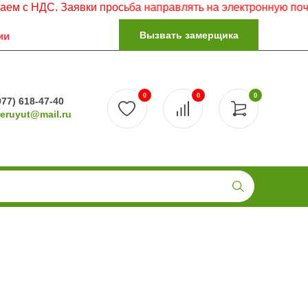
. Заявки просьба направлять на электронную почту.
Вызвать замерщика
ии
0
0
0
977) 618-47-40
reruyut@mail.ru