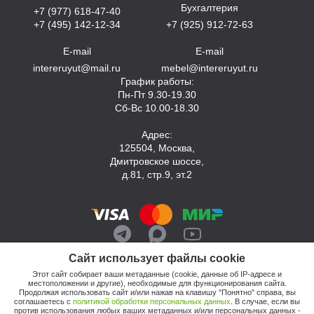
Бухгалтерия
+7 (977) 618-47-40
+7 (495) 142-12-34
+7 (925) 912-72-63
E-mail
E-mail
intereruyut@mail.ru
mebel@intereruyut.ru
График работы:
Пн-Пт 9.30-19.30
Сб-Вс 10.00-18.30
Адрес:
125504, Москва,
Дмитровское шоссе,
д.81, стр.9, эт.2
Сайт использует файлы cookie
Этот сайт собирает ваши метаданные (cookie, данные об IP-адресе и
местоположении и другие), необходимые для функционирования сайта.
Продолжая использовать сайт и/или нажав на клавишу "Понятно" справа, вы
соглашаетесь с
политикой обработки персональных данных
. В случае, если вы
против использования любых ваших метаданных и/или персональных данных -