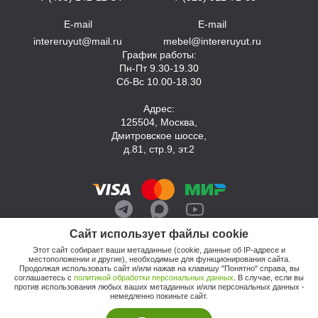
E-mail
E-mail
intereruyut@mail.ru
mebel@intereruyut.ru
График работы:
Пн-Пт 9.30-19.30
Сб-Вс 10.00-18.30
Адрес:
125504, Москва,
Дмитровское шоссе,
д.81, стр.9, эт.2
Сайт использует файлы cookie
Этот сайт собирает ваши метаданные (cookie, данные об IP-адресе и
местоположении и другие), необходимые для функционирования сайта.
Продолжая использовать сайт и/или нажав на клавишу "Понятно" справа, вы
соглашаетесь с
политикой обработки персональных данных
. В случае, если вы
против использования любых ваших метаданных и/или персональных данных -
© 2026, Компания «Интерьер Уют»
немедленно покиньте сайт.
Политика обработки персональных данных
Этот сайт продвигает: Кузнецов Анатолий