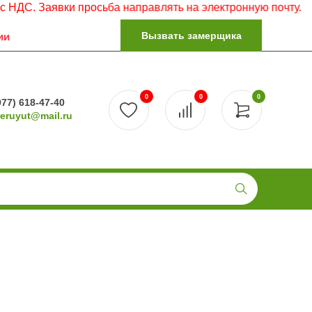
вки просьба направлять на электронную почту.
Вызвать замерщика
ии
0
0
0
977) 618-47-40
reruyut@mail.ru