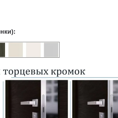
нки):