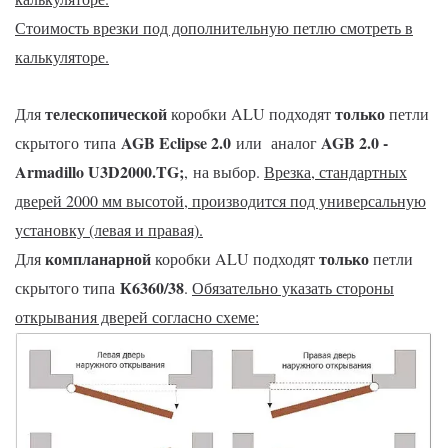
Стоимость врезки под дополнительную петлю смотреть в
калькуляторе.
телескопической
только
Для
коробки ALU подходят
петли
AGB Eclipse 2.0
AGB 2.0 -
скрытого типа
или
аналог
Armadillo U3D2000.TG
;
, на выбор.
Врезка, стандартных
дверей 2000 мм высотой, производится под универсальную
установку (левая и правая).
компланарной
только
Для
коробки ALU подходят
петли
К6360/38
скрытого типа
.
Обязательно указать стороны
открывания дверей согласно схеме: