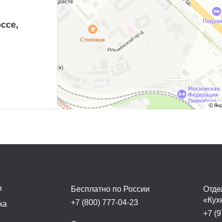
ссе,
ы
Бесплатно по России
Отде
«Кух
+7 (800) 777-04-23
ка
+7 (9
а