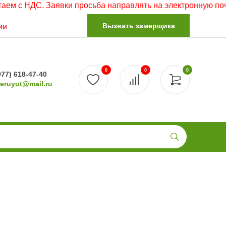
НДС. Заявки просьба направлять на электронную почту.
Вызвать замерщика
ии
0
0
0
977) 618-47-40
reruyut@mail.ru