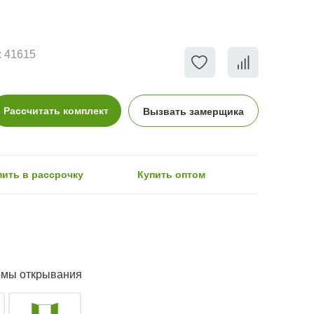
:
41615
Рассчитать комплект
Вызвать замерщика
пить в рассрочку
Купить оптом
емы открывания