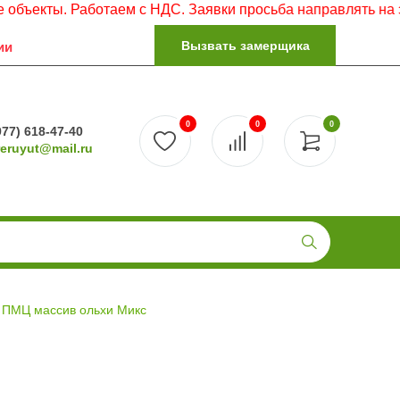
ты. Работаем с НДС. Заявки просьба направлять на электр
Вызвать замерщика
ии
0
0
0
977) 618-47-40
reruyut@mail.ru
 ПМЦ массив ольхи Микс