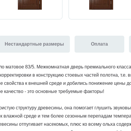
Нестандартные размеры
Оплата
о матовое 83/5. Межкомнатная дверь премиального класса,
рректировки в конструкцию стоевых частей полотна, т.е. 
е свойства к внешней среде и добились понижение цены д
е качество - это основные требуемые факторы!
ористую структуру древесины, она помогает глушить звуков
а к влажной среде и тем более сезонным перепадам темпера
древесины отпугивает насекомых, плюс ко всему ольха соде