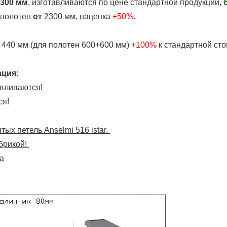
2300 мм
, изготавливаются по цене стандартной продукции,
 полотен
от
2300 мм, наценка
+50%.
 440 мм (для полотен 600+600 мм)
+100%
к стандартной сто
ция:
авливаются!
ся!
ых петель Anselmi 516 istar.
брикой!
а