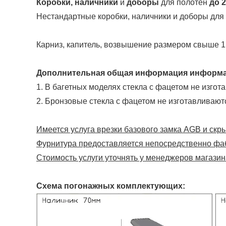
Коробки, наличники
и
доборы
для полотен
до
Нестандартные коробки, наличники и доборы для
Карниз, капитель, возвышение размером свыше 1
Дополнительная общая информация информа
1. В багетных моделях стекла с фацетом не изгот
2. Бронзовые стекла с фацетом не изготавливают
Имеется услуга врезки базового замка AGB и скрыт
Фурнитура предоставляется непосредственно фа
Стоимость услуги уточнять у менеджеров магазин
Схема погонажных комплектующих: