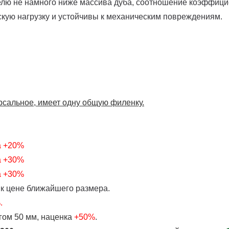
елю не намного ниже массива дуба, соотношение коэффициен
кую нагрузку и устойчивы к механическим повреждениям.
рсальное, имеет одну общую филенку.
а +20%
а +30%
а +30%
к цене ближайшего размера.
.
гом 50 мм, наценка
+50%
.