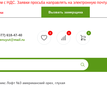
Заявки просьба направлять на электронную почту.
Вызвать замерщика
ии
0
0
0
977) 618-47-40
reruyut@mail.ru
никс Лофт №3 американский орех, глухая