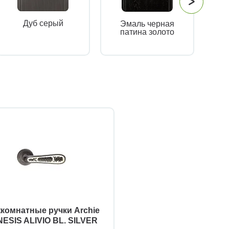
Дуб серый
Эмаль черная
Э
патина золото
п
комнатные ручки Archie
ESIS ALIVIO BL. SILVER