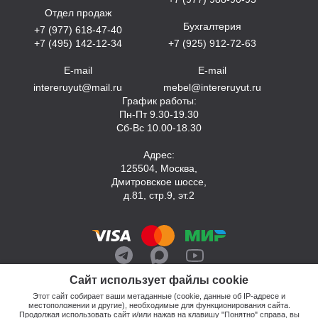
Отдел продаж
Бухгалтерия
+7 (977) 618-47-40
+7 (495) 142-12-34
+7 (925) 912-72-63
E-mail
E-mail
intereruyut@mail.ru
mebel@intereruyut.ru
График работы:
Пн-Пт 9.30-19.30
Сб-Вс 10.00-18.30
Адрес:
125504, Москва,
Дмитровское шоссе,
д.81, стр.9, эт.2
Сайт использует файлы cookie
Этот сайт собирает ваши метаданные (cookie, данные об IP-адресе и
местоположении и другие), необходимые для функционирования сайта.
Продолжая использовать сайт и/или нажав на клавишу "Понятно" справа, вы