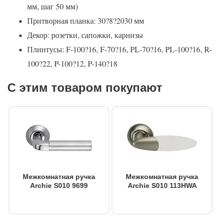
мм, шаг 50 мм)
Притворная планка: 30?8?2030 мм
Декор: розетки, сапожки, карнизы
Плинтусы: F-100?16, F-70?16, PL-70?16, PL-100?16, R-
100?22, P-100?12, P-140?18
С этим товаром покупают
Межкомнатная ручка
Межкомнатная ручка
Archie S010 9699
Archie S010 113HWA