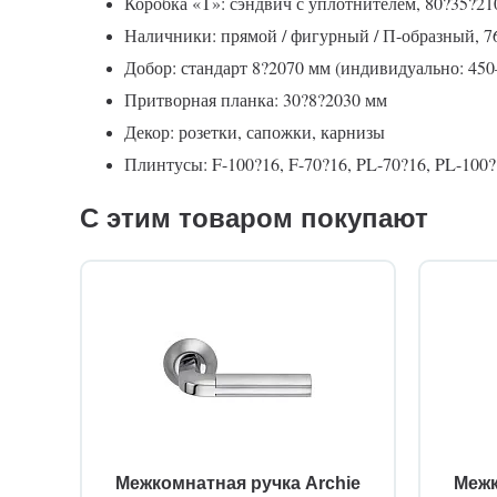
Коробка «Т»: сэндвич с уплотнителем, 80?35?21
Наличники: прямой / фигурный / П-образный, 7
Добор: стандарт 8?2070 мм (индивидуально: 45
Притворная планка: 30?8?2030 мм
Декор: розетки, сапожки, карнизы
Плинтусы: F-100?16, F-70?16, PL-70?16, PL-100?1
С этим товаром покупают
Межкомнатная ручка Archie
Межк