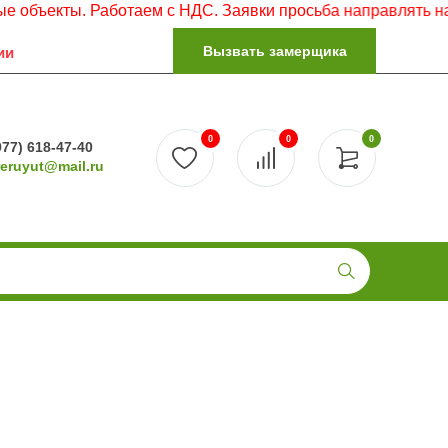
ы. Работаем с НДС. Заявки просьба направлять на электро
Вызвать замерщика
ии
0
0
0
977) 618-47-40
reruyut@mail.ru