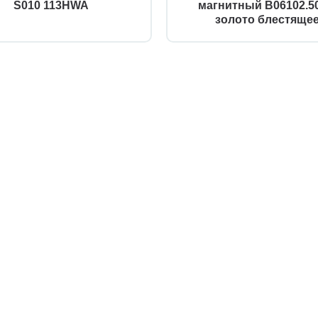
S010 113HWA
магнитный B06102.50
золото блестяще