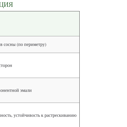
КЦИЯ
в сосны (по периметру)
сторон
мпонентной эмали
чность, устойчивость к растрескиванию