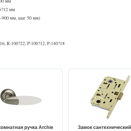
00 мм
6?12 мм
0–900 мм, шаг 50 мм)
6, R-100?22, P-100?12, P-140?18
омнатная ручка Archie
Замок сантехнически