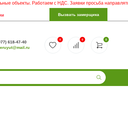
екты. Работаем с НДС. Заявки просьба направлять на элек
Вызвать замерщика
ии
0
0
0
977) 618-47-40
reruyut@mail.ru