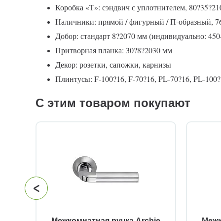
Коробка «Т»: сэндвич с уплотнителем, 80?35?21
Наличники: прямой / фигурный / П-образный, 7
Добор: стандарт 8?2070 мм (индивидуально: 45
Притворная планка: 30?8?2030 мм
Декор: розетки, сапожки, карнизы
Плинтусы: F-100?16, F-70?16, PL-70?16, PL-100?1
С этим товаром покупают
й
Межкомнатная ручка Archie
Межк