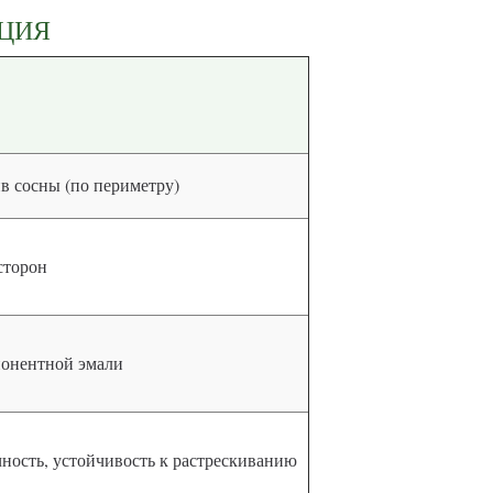
КЦИЯ
в сосны (по периметру)
сторон
мпонентной эмали
чность, устойчивость к растрескиванию