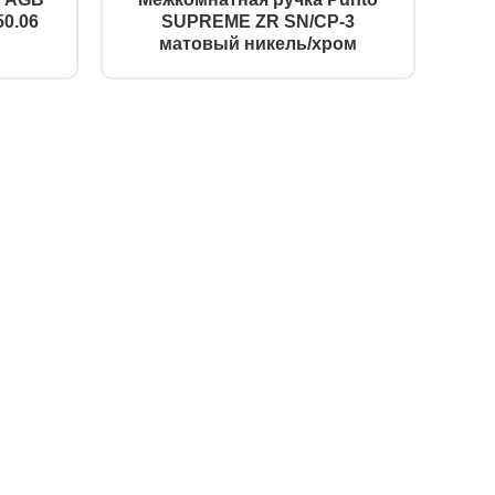
0.06
SUPREME ZR SN/CP-3
матовый никель/хром