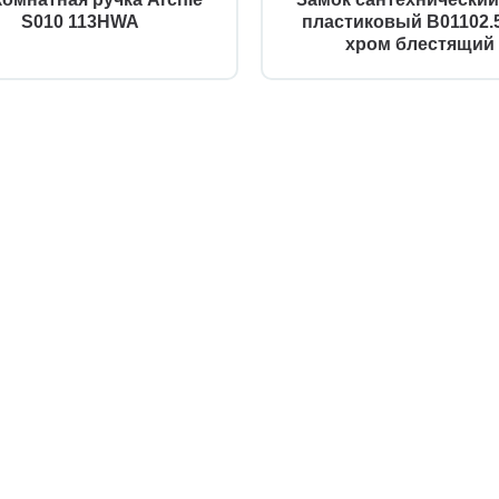
S010 113HWA
пластиковый B01102.5
хром блестящий