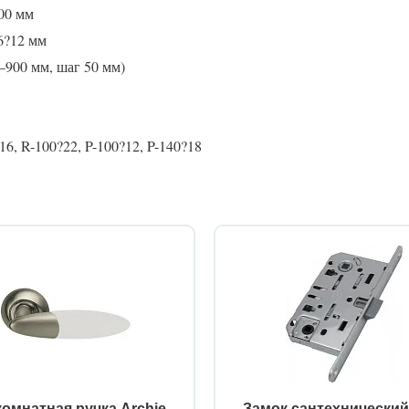
00 мм
6?12 мм
0–900 мм, шаг 50 мм)
6, R-100?22, P-100?12, P-140?18
омнатная ручка Archie
Замок сантехнически