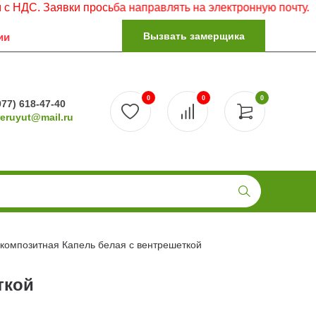
явки просьба направлять на электронную почту.
Вызвать замерщика
ии
0
0
0
977) 618-47-40
reruyut@mail.ru
 композитная Капель белая с вентрешеткой
ткой