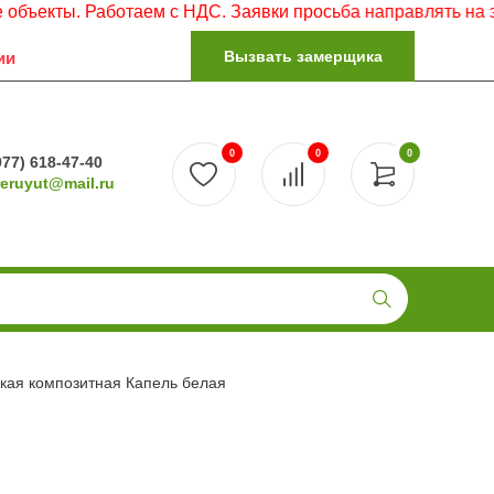
ы. Работаем с НДС. Заявки просьба направлять на электро
Вызвать замерщика
ии
0
0
0
977) 618-47-40
reruyut@mail.ru
йкая композитная Капель белая