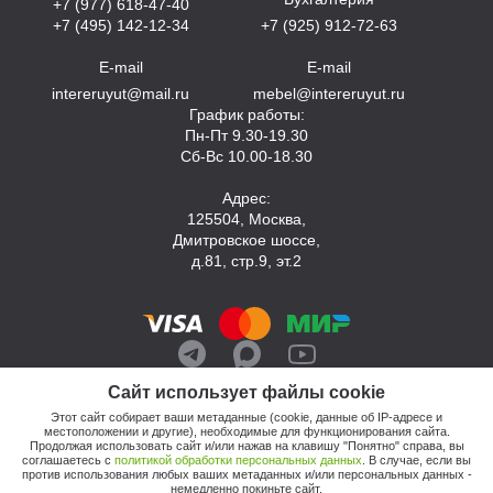
+7 (977) 618-47-40
+7 (495) 142-12-34
+7 (925) 912-72-63
E-mail
E-mail
intereruyut@mail.ru
mebel@intereruyut.ru
График работы:
Пн-Пт 9.30-19.30
Сб-Вс 10.00-18.30
Адрес:
125504, Москва,
Дмитровское шоссе,
д.81, стр.9, эт.2
Сайт использует файлы cookie
Этот сайт собирает ваши метаданные (cookie, данные об IP-адресе и
местоположении и другие), необходимые для функционирования сайта.
Продолжая использовать сайт и/или нажав на клавишу "Понятно" справа, вы
соглашаетесь с
политикой обработки персональных данных
. В случае, если вы
против использования любых ваших метаданных и/или персональных данных -
© 2026, Компания «Интерьер Уют»
немедленно покиньте сайт.