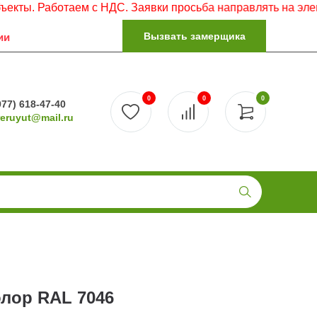
ботаем с НДС. Заявки просьба направлять на электронную 
Вызвать замерщика
ии
0
0
0
977) 618-47-40
reruyut@mail.ru
лор RAL 7046