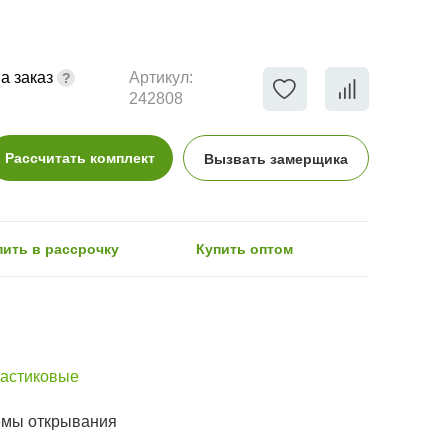
а заказ
Артикул:
242808
Рассчитать комплект
Вызвать замерщика
пить в рассрочку
Купить оптом
астиковые
емы открывания