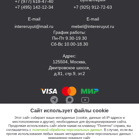
+7 (977) 618-47-40
+7 (495) 142-12-34
+7 (925) 912-72-63
E-mail
E-mail
intereruyut@mail.ru
mebel@intereruyut.ru
График работы:
Пн-Пт 9.30-19.30
Сб-Вс 10.00-18.30
Адрес:
125504, Москва,
Дмитровское шоссе,
д.81, стр.9, эт.2
Сайт использует файлы cookie
Этот сайт собирает ваши метаданные (cookie, данные об IP-адресе и
местоположении и другие), необходимые для функционирования сайта.
Продолжая использовать сайт и/или нажав на клавишу "Понятно" справа, вы
соглашаетесь с
политикой обработки персональных данных
. В случае, если вы
против использования любых ваших метаданных и/или персональных данных -
© 2026, Компания «Интерьер Уют»
немедленно покиньте сайт.