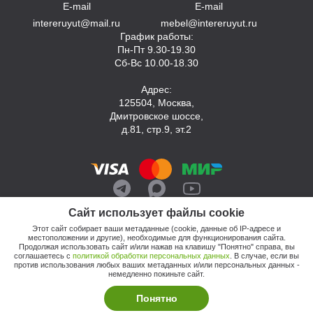
E-mail
E-mail
intereruyut@mail.ru
mebel@intereruyut.ru
График работы:
Пн-Пт 9.30-19.30
Сб-Вс 10.00-18.30
Адрес:
125504, Москва,
Дмитровское шоссе,
д.81, стр.9, эт.2
Сайт использует файлы cookie
Этот сайт собирает ваши метаданные (cookie, данные об IP-адресе и
местоположении и другие), необходимые для функционирования сайта.
Продолжая использовать сайт и/или нажав на клавишу "Понятно" справа, вы
соглашаетесь с
политикой обработки персональных данных
. В случае, если вы
против использования любых ваших метаданных и/или персональных данных -
© 2026, Компания «Интерьер Уют»
немедленно покиньте сайт.
Политика обработки персональных данных
Этот сайт продвигает: Кузнецов Анатолий
Понятно