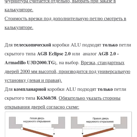
Фурнитура считается отдельно, выбрать при заказе в
калькуляторе.
Стоимость врезки под дополнительную петлю смотреть в
калькуляторе.
телескопической
только
Для
коробки ALU подходят
петли
AGB Eclipse 2.0
AGB 2.0 -
скрытого типа
или
аналог
Armadillo U3D2000.TG
;
, на выбор.
Врезка, стандартных
дверей 2000 мм высотой, производится под универсальную
установку (левая и правая).
компланарной
только
Для
коробки ALU подходят
петли
К6360/38
скрытого типа
.
Обязательно указать стороны
открывания дверей согласно схеме: