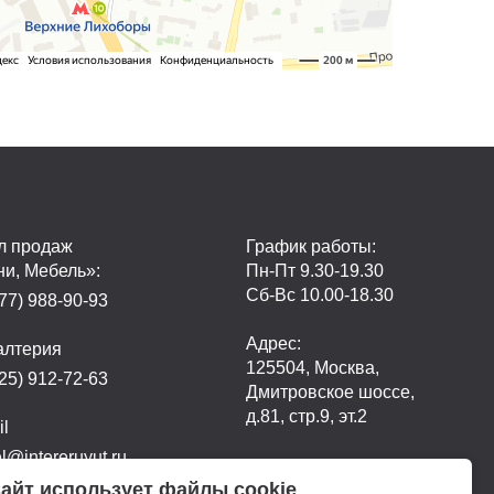
л продаж
График работы:
ни, Мебель»:
Пн-Пт 9.30-19.30
Сб-Вс 10.00-18.30
77) 988-90-93
Адрес:
алтерия
125504, Москва,
25) 912-72-63
Дмитровское шоссе,
д.81, стр.9, эт.2
il
@intereruyut.ru
айт использует файлы cookie