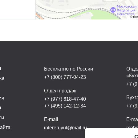
ы
Бесплатно по России
Отде
«Кух
+7 (800) 777-04-23
ка
+7 (9
а
Отдел продаж
Бухг
ия
+7 (977) 618-47-40
+7 (495) 142-12-34
+7 (9
ы
ты
E-mail
E-ma
сайта
intereruyut@mail.ru
mebel
С