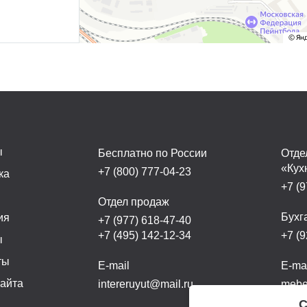
ы
Бесплатно по России
Отде
«Кух
+7 (800) 777-04-23
ка
+7 (9
а
Отдел продаж
Бухг
ия
+7 (977) 618-47-40
+7 (495) 142-12-34
+7 (9
ы
ты
E-mail
E-ma
сайта
intereruyut@mail.ru
mebel
С