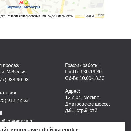
л продаж
График работы:
ни, Мебель»:
Пн-Пт 9.30-19.30
Сб-Вс 10.00-18.30
77) 988-90-93
Адрес:
алтерия
125504, Москва,
25) 912-72-63
Дмитровское шоссе,
д.81, стр.9, эт.2
il
@intereruyut.ru
айт использует файлы cookie