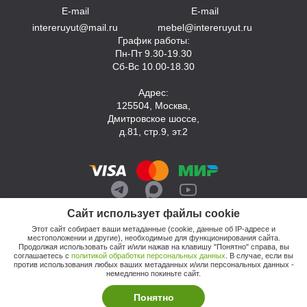
E-mail
E-mail
intereruyut@mail.ru
mebel@intereruyut.ru
График работы:
Пн-Пт 9.30-19.30
Сб-Вс 10.00-18.30
Адрес:
125504, Москва,
Дмитровское шоссе,
д.81, стр.9, эт.2
Сайт использует файлы cookie
Этот сайт собирает ваши метаданные (cookie, данные об IP-адресе и
местоположении и другие), необходимые для функционирования сайта.
Продолжая использовать сайт и/или нажав на клавишу "Понятно" справа, вы
соглашаетесь с
политикой обработки персональных данных
. В случае, если вы
против использования любых ваших метаданных и/или персональных данных -
© 2026, Компания «Интерьер Уют»
немедленно покиньте сайт.
Политика обработки персональных данных
Этот сайт продвигает: Кузнецов Анатолий
Понятно