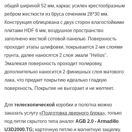
общей шириной 52 мм, каркас усилен крестообразным
ребром жесткости из бруса сечением 28*30 мм.
Конструкция облицована с двух сторон в
лагостойкими
плитами HDF 6 мм, воздушное пространство
заполнено жесткой сотовой панелью.
Поверхность
проходит этапы шлифовки, покрывается 2-мя слоями
грунта, далее наносятся 2 слоя эмали "Helios".
Эмалевая поверхность проходит полировку,
дополнительно наносится 2 финишных слоя матового
лака, что придает покрытию идеально гладкую
поверхность. Покрытие не выгорает и не желтеет.
Для
телескопической
коробки и полотна можно
заказать услугу
«Подготовка дверного блока»
, только
под петли скрытого типа
аналог
AGB 2.0 - Armadillo
U3D2000.TG
;
карточную петлю и магнитную защелку.