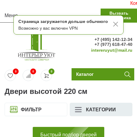
Комплект
Вызвать
Меню
замерщика
Страница загружается дольше обычного
Возможно у вас включен VPN
+7 (495) 142-12-34
+7 (977) 618-47-40
intereruyut@mail.ru
0
0
0
Каталог
Двери высотой 220 см
ФИЛЬТР
КАТЕГОРИИ
Быстрый подбор дверей