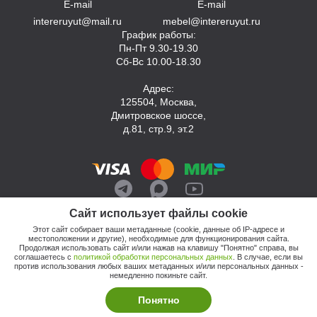
E-mail
E-mail
intereruyut@mail.ru
mebel@intereruyut.ru
График работы:
Пн-Пт 9.30-19.30
Сб-Вс 10.00-18.30
Адрес:
125504, Москва,
Дмитровское шоссе,
д.81, стр.9, эт.2
Сайт использует файлы cookie
Этот сайт собирает ваши метаданные (cookie, данные об IP-адресе и
местоположении и другие), необходимые для функционирования сайта.
Продолжая использовать сайт и/или нажав на клавишу "Понятно" справа, вы
соглашаетесь с
политикой обработки персональных данных
. В случае, если вы
против использования любых ваших метаданных и/или персональных данных -
© 2026, Компания «Интерьер Уют»
немедленно покиньте сайт.
Политика обработки персональных данных
Этот сайт продвигает: Кузнецов Анатолий
Понятно