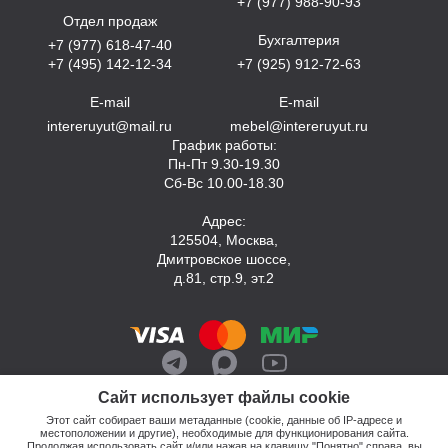
+7 (977) 988-90-93
Отдел продаж
Бухгалтерия
+7 (977) 618-47-40
+7 (495) 142-12-34
+7 (925) 912-72-63
E-mail
E-mail
intereruyut@mail.ru
mebel@intereruyut.ru
График работы:
Пн-Пт 9.30-19.30
Сб-Вс 10.00-18.30
Адрес:
125504, Москва,
Дмитровское шоссе,
д.81, стр.9, эт.2
Сайт использует файлы cookie
Этот сайт собирает ваши метаданные (cookie, данные об IP-адресе и
местоположении и другие), необходимые для функционирования сайта.
Продолжая использовать сайт и/или нажав на клавишу "Понятно" справа, вы