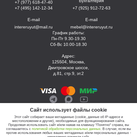
Бухгалтерия
+7 (977) 618-47-40
+7 (495) 142-12-34
+7 (925) 912-72-63
E-mail
E-mail
intereruyut@mail.ru
mebel@intereruyut.ru
График работы:
Пн-Пт 9.30-19.30
Сб-Вс 10.00-18.30
Адрес:
125504, Москва,
Дмитровское шоссе,
д.81, стр.9, эт.2
Сайт использует файлы cookie
Этот сайт собирает ваши метаданные (cookie, данные об IP-адресе и
местоположении и другие), необходимые для функционирования сайта.
Продолжая использовать сайт и/или нажав на клавишу "Понятно" справа, вы
соглашаетесь с
политикой обработки персональных данных
. В случае, если вы
против использования любых ваших метаданных и/или персональных данных -
© 2026, Компания «Интерьер Уют»
немедленно покиньте сайт.