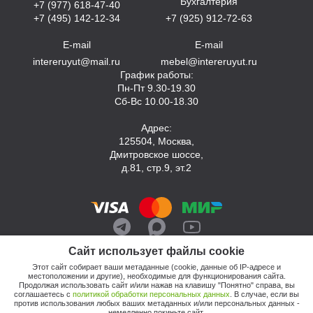
Бухгалтерия
+7 (977) 618-47-40
+7 (495) 142-12-34
+7 (925) 912-72-63
E-mail
E-mail
intereruyut@mail.ru
mebel@intereruyut.ru
График работы:
Пн-Пт 9.30-19.30
Сб-Вс 10.00-18.30
Адрес:
125504, Москва,
Дмитровское шоссе,
д.81, стр.9, эт.2
Сайт использует файлы cookie
Этот сайт собирает ваши метаданные (cookie, данные об IP-адресе и
местоположении и другие), необходимые для функционирования сайта.
Продолжая использовать сайт и/или нажав на клавишу "Понятно" справа, вы
соглашаетесь с
политикой обработки персональных данных
. В случае, если вы
против использования любых ваших метаданных и/или персональных данных -
© 2026, Компания «Интерьер Уют»
немедленно покиньте сайт.