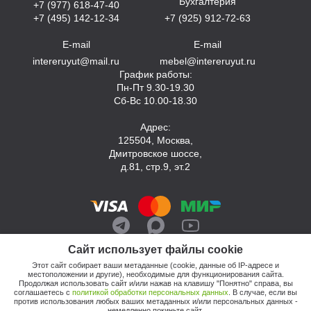
Бухгалтерия
+7 (977) 618-47-40
+7 (495) 142-12-34
+7 (925) 912-72-63
E-mail
E-mail
intereruyut@mail.ru
mebel@intereruyut.ru
График работы:
Пн-Пт 9.30-19.30
Сб-Вс 10.00-18.30
Адрес:
125504, Москва,
Дмитровское шоссе,
д.81, стр.9, эт.2
Сайт использует файлы cookie
Этот сайт собирает ваши метаданные (cookie, данные об IP-адресе и
местоположении и другие), необходимые для функционирования сайта.
Продолжая использовать сайт и/или нажав на клавишу "Понятно" справа, вы
соглашаетесь с
политикой обработки персональных данных
. В случае, если вы
против использования любых ваших метаданных и/или персональных данных -
© 2026, Компания «Интерьер Уют»
немедленно покиньте сайт.