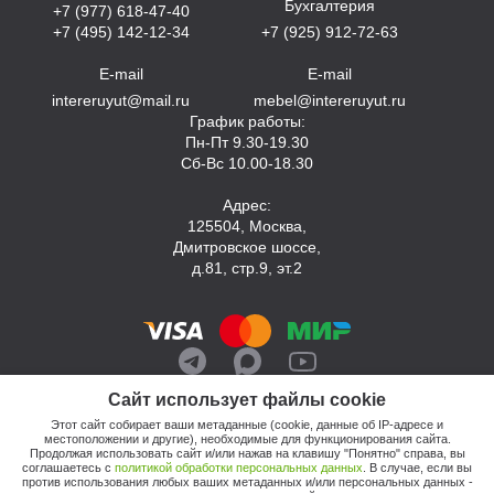
Бухгалтерия
+7 (977) 618-47-40
+7 (495) 142-12-34
+7 (925) 912-72-63
E-mail
E-mail
intereruyut@mail.ru
mebel@intereruyut.ru
График работы:
Пн-Пт 9.30-19.30
Сб-Вс 10.00-18.30
Адрес:
125504, Москва,
Дмитровское шоссе,
д.81, стр.9, эт.2
Сайт использует файлы cookie
Этот сайт собирает ваши метаданные (cookie, данные об IP-адресе и
местоположении и другие), необходимые для функционирования сайта.
Продолжая использовать сайт и/или нажав на клавишу "Понятно" справа, вы
соглашаетесь с
политикой обработки персональных данных
. В случае, если вы
против использования любых ваших метаданных и/или персональных данных -
© 2026, Компания «Интерьер Уют»