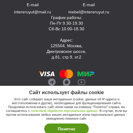
E-mail
E-mail
intereruyut@mail.ru
mebel@intereruyut.ru
График работы:
Пн-Пт 9.30-19.30
Сб-Вс 10.00-18.30
Адрес:
125504, Москва,
Дмитровское шоссе,
д.81, стр.9, эт.2
Сайт использует файлы cookie
Этот сайт собирает ваши метаданные (cookie, данные об IP-адресе и
местоположении и другие), необходимые для функционирования сайта.
Продолжая использовать сайт и/или нажав на клавишу "Понятно" справа, вы
соглашаетесь с
политикой обработки персональных данных
. В случае, если вы
против использования любых ваших метаданных и/или персональных данных -
© 2026, Компания «Интерьер Уют»
немедленно покиньте сайт.
Политика обработки персональных данных
Этот сайт продвигает: Кузнецов Анатолий
Понятно